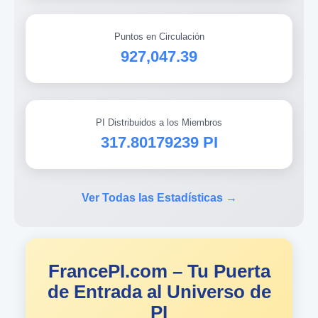
Puntos en Circulación
927,047.39
PI Distribuidos a los Miembros
317.80179239 PI
Ver Todas las Estadísticas →
FrancePI.com – Tu Puerta
de Entrada al Universo de
PI