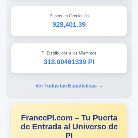
Puntos en Circulación
928,401.39
PI Distribuidos a los Miembros
318.09461339 PI
Ver Todas las Estadísticas →
FrancePI.com – Tu Puerta
de Entrada al Universo de
PI